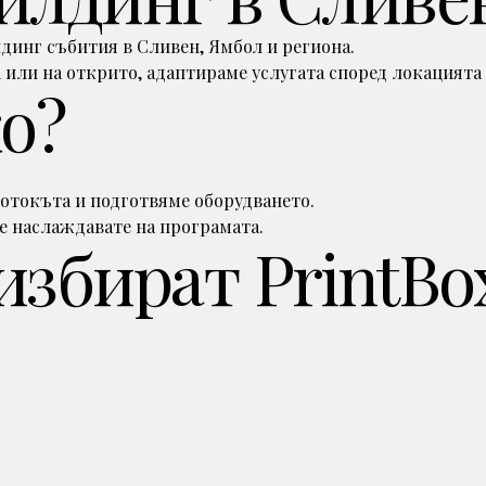
инг събития в Сливен, Ямбол и региона.
 или на открито, адаптираме услугата според локацията 
о?
отокъта и подготвяме оборудването.
се наслаждавате на програмата.
избират PrintBo