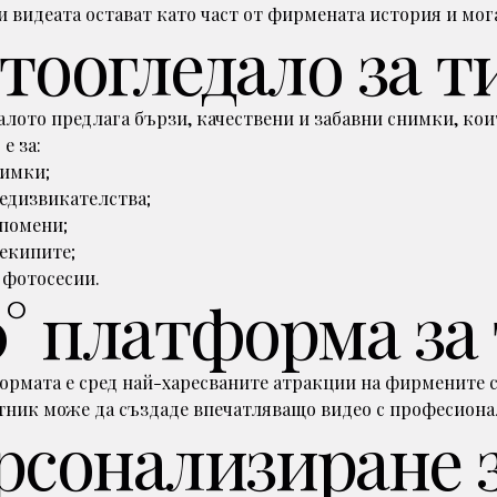
 видеата остават като част от фирмената история и мо
тоогледало за 
лото предлага бързи, качествени и забавни снимки, кои
е за:
нимки;
едизвикателства;
помени;
екипите;
 фотосесии.
0° платформа з
ормата е сред най-харесваните атракции на фирмените 
тник може да създаде впечатляващо видео с професионал
рсонализиране 