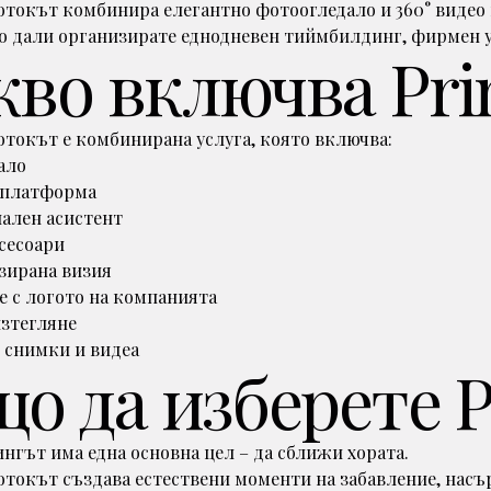
отокът комбинира елегантно фотоогледало и 360° видео
 дали организирате еднодневен тиймбилдинг, фирмен у
кво включва Pri
отокът е комбинирана услуга, която включва:
ало
о платформа
ален асистент
сесоари
зирана визия
 с логото на компанията
изтегляне
 снимки и видеа
що да изберете 
гът има една основна цел – да сближи хората.
отокът създава естествени моменти на забавление, нас