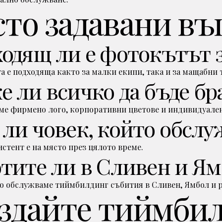
сто задавани въ
одящ ли е фотокътът 
та е подходяща както за малки екипи, така и за мащабн
 ли всичко да бъде б
ме фирмено лого, корпоративни цветове и индивидуален
ли човек, който обсл
истент е на място през цялото време.
тите ли в Сливен и Ям
о обслужваме тиймбилдинг събития в Сливен, Ямбол и р
здайте тиймбил