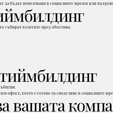
гат да бъдат използвани в социалните мрежи или вътре
тиймбилдинг
то събират колегите пред обектива.
а тиймбилдинг
събития.
ен ефект, което е готово за споделяне в социалните мр
за вашата комп