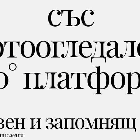
със
тоогледал
0° платфо
ен и запомнящ 
ни заедно.