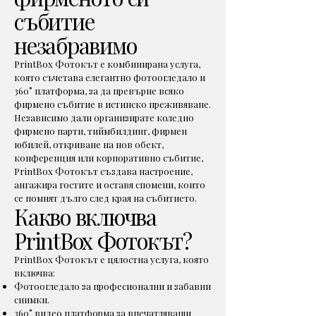
събитие
незабравимо
PrintBox Фотокът е комбинирана услуга,
която съчетава елегантно фотоогледало и
360° платформа, за да превърне всяко
фирмено събитие в истинско преживяване.
Независимо дали организирате коледно
фирмено парти, тиймбилдинг, фирмен
юбилей, откриване на нов обект,
конференция или корпоративно събитие,
PrintBox Фотокът създава настроение,
ангажира гостите и оставя спомени, които
се помнят дълго след края на събитието.
Какво включва
PrintBox Фотокът?
PrintBox Фотокът е цялостна услуга, която
включва:
Фотоогледало за професионални и забавни
снимки.
360° видео платформа за впечатляващи