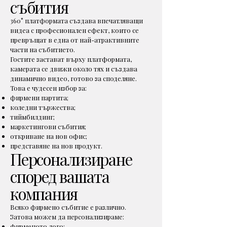
събития
360° платформата създава впечатляващи
видеа с професионален ефект, които се
превръщат в една от най-атрактивните
части на събитието.
Гостите застават върху платформата,
камерата се движи около тях и създава
динамично видео, готово за споделяне.
Това е чудесен избор за:
фирмени партита;
коледни тържества;
тиймбилдинг;
маркетингови събития;
откриване на нов офис;
представяне на нов продукт.
Персонализиране
според вашата
компания
Всяко фирмено събитие е различно.
Затова можем да персонализираме:
фирменото лого;