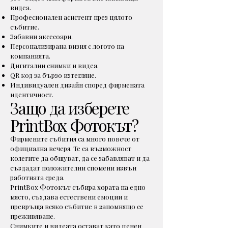
видеа.
Професионален асистент през цялото
събитие.
Забавни аксесоари.
Персонализирана визия с логото на
компанията.
Дигитални снимки и видеа.
QR код за бързо изтегляне.
Индивидуален дизайн според фирмената
идентичност.
Защо да изберете
PrintBox Фотокът?
Фирмените събития са много повече от
официална вечеря. Те са възможност
колегите да общуват, да се забавляват и да
създадат положителни спомени извън
работната среда.
PrintBox Фотокът събира хората на едно
място, създава естествени емоции и
превръща всяко събитие в запомнящо се
преживяване.
Снимките и видеата остават като ценен