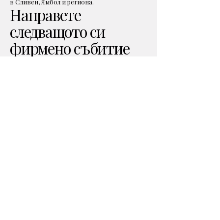
в Сливен, Ямбол и региона.
Направете
следващото си
фирмено събитие
незабравимо
Ако искате вашите служители и гости да се
забавляват, да създадат незабравими
спомени и да си тръгнат с усмивка,
PrintBox Фотокът е правилният избор.
Свържете се с нас още днес, за да проверим
свободните дати и да подготвим
персонализирано предложение за вашето
фирмено събитие.
PrintBox Фотокът – фотоогледало и 360°
платформа за фирмени събития в Сливен и
Ямбол.