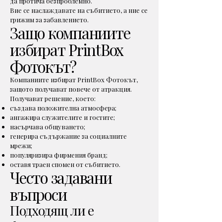
да протича безпроблемно.
Вие се наслаждавате на събитието, а ние се
грижим за забавлението.
Защо компаниите
избират PrintBox
Фотокът?
Компаниите избират PrintBox Фотокът,
защото получават повече от атракция.
Получават решение, което:
създава положителна атмосфера;
ангажира служителите и гостите;
насърчава общуването;
генерира съдържание за социалните
мрежи;
популяризира фирмения бранд;
оставя траен спомен от събитието.
Често задавани
въпроси
Подходящ ли е