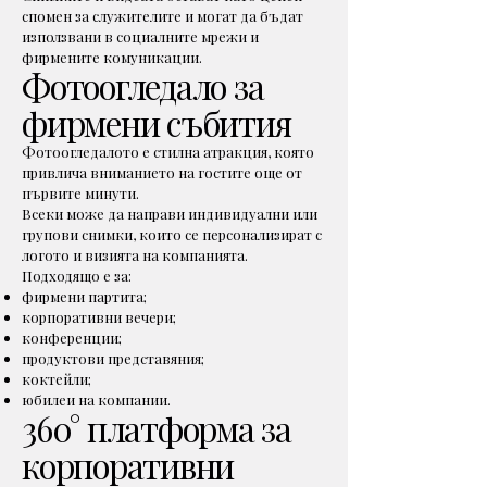
спомен за служителите и могат да бъдат
използвани в социалните мрежи и
фирмените комуникации.
Фотоогледало за
фирмени събития
Фотоогледалото е стилна атракция, която
привлича вниманието на гостите още от
първите минути.
Всеки може да направи индивидуални или
групови снимки, които се персонализират с
логото и визията на компанията.
Подходящо е за:
фирмени партита;
корпоративни вечери;
конференции;
продуктови представяния;
коктейли;
юбилеи на компании.
360° платформа за
корпоративни