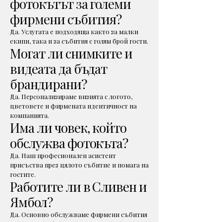
фотокътът за големи
фирмени събития?
Да. Услугата е подходяща както за малки
екипи, така и за събития с голям брой гости.
Могат ли снимките и
видеата да бъдат
брандирани?
Да. Персонализираме визията с логото,
цветовете и фирмената идентичност на
компанията.
Има ли човек, който
обслужва фотокъта?
Да. Наш професионален асистент
присъства през цялото събитие и помага на
гостите.
Работите ли в Сливен и
Ямбол?
Да. Основно обслужваме фирмени събития