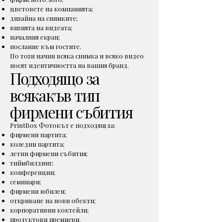
цветовете на компанията;
дизайна на снимките;
визията на видеата;
началния екран;
послание към гостите.
По този начин всяка снимка и всяко видео
носят идентичността на вашия бранд.
Подходящо за
всякакъв тип
фирмени събития
PrintBox Фотокът е подходящ за:
фирмени партита;
коледни партита;
летни фирмени събития;
тиймбилдинг;
конференции;
семинари;
фирмени юбилеи;
откриване на нови обекти;
корпоративни коктейли;
продуктови премиери.